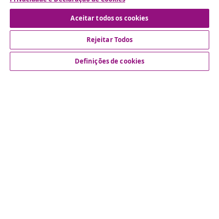
Aceitar todos os cookies
Rejeitar Todos
Atendimento ao cliente
Definições de cookies
Empresas
vidaXL
Descubra mais
© 2008-2026 vidaXL www.vidaxl.pt é um site da vidaXL
Marketplace International B.V.