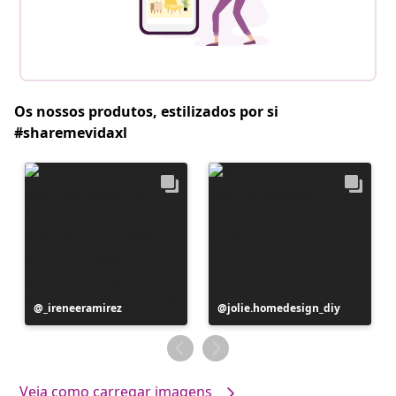
Os nossos produtos, estilizados por si
#sharemevidaxl
Postagem
_ireneeramirez
Postagem
jolie.homedesign_diy
publicada
publicada
por
por
Veja como carregar imagens