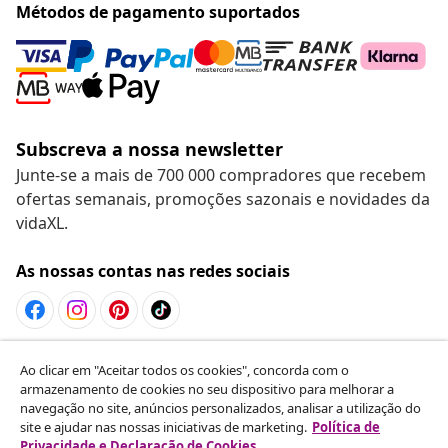
Métodos de pagamento suportados
Subscreva a nossa newsletter
Junte-se a mais de 700 000 compradores que recebem
ofertas semanais, promoções sazonais e novidades da
vidaXL.
As nossas contas nas redes sociais
Rescindir o contrato
Ao clicar em "Aceitar todos os cookies", concorda com o
armazenamento de cookies no seu dispositivo para melhorar a
Envie um pedido de rescisão da sua encomenda.
navegação no site, anúncios personalizados, analisar a utilização do
site e ajudar nas nossas iniciativas de marketing.
Política de
Rescindir o contrato
Privacidade e Declaração de Cookies