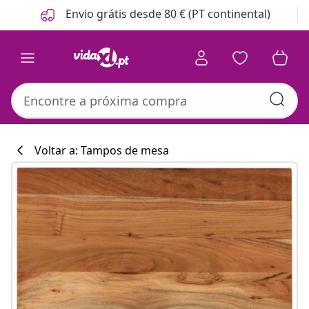
Anterior
Seguinte
Envio grátis desde 80 € (PT continental)
Voltar a: Tampos de mesa