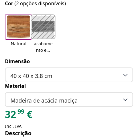
Cor
(2 opções disponíveis)
Natural
acabame
nto em
carvalho
Dimensão
40 x 40 x 3.8 cm
Material
Madeira de acácia maciça
99
32
€
Incl. IVA
Descrição