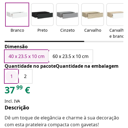
Branco
Preto
Cinzeto
Carvalho
Carvalho
e branco
Dimensão
40 x 23.5 x 10 cm
60 x 23.5 x 10 cm
Quantidade no pacoteQuantidade na embalagem
1
2
99
37
€
Incl. IVA
Descrição
Dê um toque de elegância e charme à sua decoração
com esta prateleira compacta com gavetas!