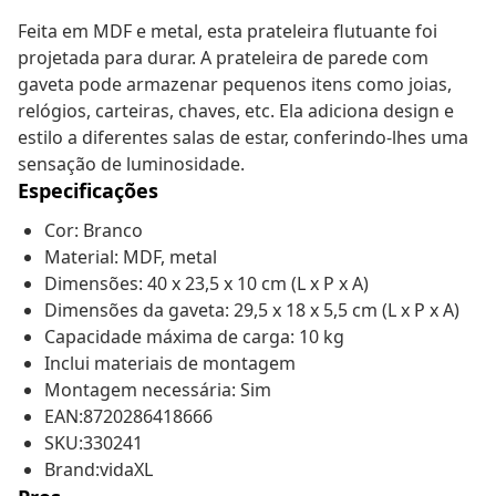
Feita em MDF e metal, esta prateleira flutuante foi
projetada para durar. A prateleira de parede com
gaveta pode armazenar pequenos itens como joias,
relógios, carteiras, chaves, etc. Ela adiciona design e
estilo a diferentes salas de estar, conferindo-lhes uma
sensação de luminosidade.
Especificações
Cor: Branco
Material: MDF, metal
Dimensões: 40 x 23,5 x 10 cm (L x P x A)
Dimensões da gaveta: 29,5 x 18 x 5,5 cm (L x P x A)
Capacidade máxima de carga: 10 kg
Inclui materiais de montagem
Montagem necessária: Sim
EAN:8720286418666
SKU:330241
Brand:vidaXL