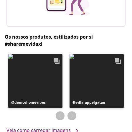
Os nossos produtos, estilizados por si
#sharemevidaxl
Postagem
denicehomevibes
Postagem
villa_appelgatan
publicada
publicada
por
por
Veja como carregar imagens