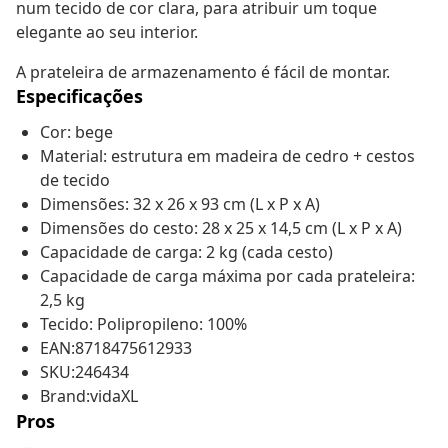
num tecido de cor clara, para atribuir um toque
elegante ao seu interior.
A prateleira de armazenamento é fácil de montar.
Especificações
Cor: bege
Material: estrutura em madeira de cedro + cestos
de tecido
Dimensões: 32 x 26 x 93 cm (L x P x A)
Dimensões do cesto: 28 x 25 x 14,5 cm (L x P x A)
Capacidade de carga: 2 kg (cada cesto)
Capacidade de carga máxima por cada prateleira:
2,5 kg
Tecido: Polipropileno: 100%
EAN:8718475612933
SKU:246434
Brand:vidaXL
Pros