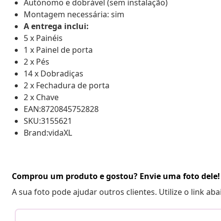
Autónomo e dobrável (sem instalação)
Montagem necessária: sim
A entrega inclui:
5 x Painéis
1 x Painel de porta
2 x Pés
14 x Dobradiças
2 x Fechadura de porta
2 x Chave
EAN:8720845752828
SKU:3155621
Brand:vidaXL
Comprou um produto e gostou? Envie uma foto dele!
A sua foto pode ajudar outros clientes. Utilize o link ab