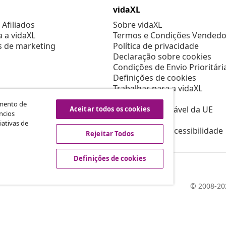
vidaXL
Afiliados
Sobre vidaXL
a a vidaXL
Termos e Condições Vendedo
s de marketing
Política de privacidade
Declaração sobre cookies
Condições de Envio Prioritári
Definições de cookies
Trabalhar para a vidaXL
Segurança
amento de
Pessoa responsável da UE
Aceitar todos os cookies
ncios
Política de EPR
iativas de
Declaração de acessibilidade
Rejeitar Todos
Definições de cookies
© 2008-202