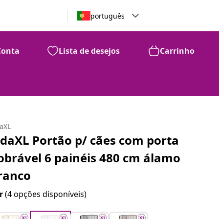
português
Conta
Lista de desejos
Carrinho
daXL
idaXL Portão p/ cães com porta
obrável 6 painéis 480 cm álamo
ranco
r
(4 opções disponíveis)