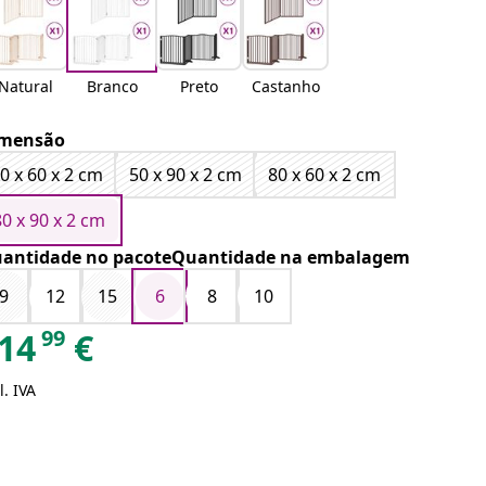
Natural
Branco
Preto
Castanho
mensão
0 x 60 x 2 cm
50 x 90 x 2 cm
80 x 60 x 2 cm
80 x 90 x 2 cm
antidade no pacoteQuantidade na embalagem
9
12
15
6
8
10
99
14
€
l. IVA