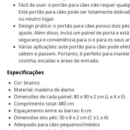
Fácil de usar: o portão para cães não requer qualqu
Este portão para cães pode ser totalmente dobrad
ou noutro lugar.
Design prático: o portão para cães possui dois pés
ajuste. Além disso, inclui um painel de porta e e
segurança e conveniência para si e para os seus a
Várias aplicações: este portão para cães pode efe
saltem e passem. Portanto, é perfeito para manter
cozinha, escadas e áreas de entrada.
Especificações
Cor: branco
Material: madeira de álamo
Dimensões de cada painel: 80 x 90 x 2 cm (L x A x E)
Comprimento total: 480 cm
Espaçamento entre as barras: 6 cm
Dimensões dos pés: 30 x 8 x 2 cm (C x L x A)
Adequado para cães pequenos/médios