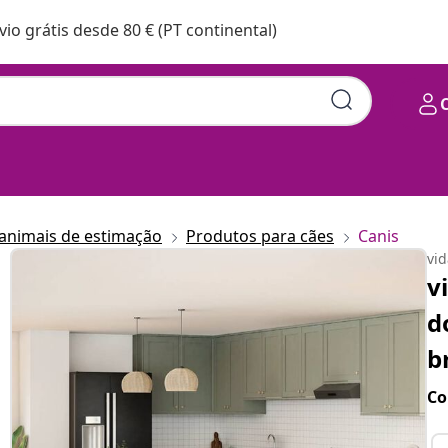
vio grátis desde 80 € (PT continental)
animais de estimação
Produtos para cães
Canis
vi
v
d
b
Co