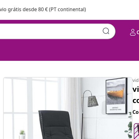
vio grátis desde 80 € (PT continental)
ificial preto
vi
v
c
Co