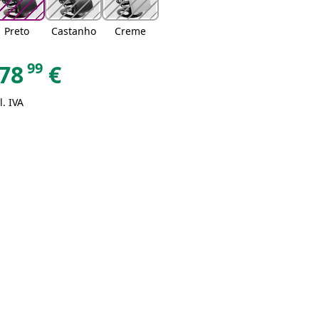
Preto
Castanho
Creme
99
78
€
l. IVA