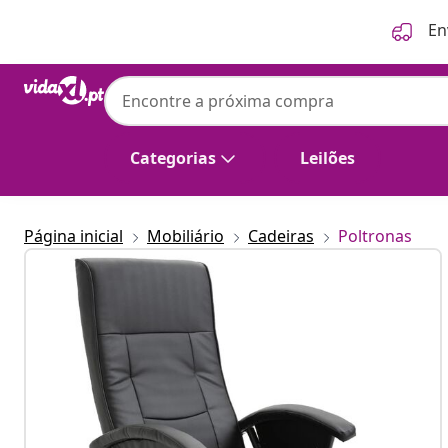
Anterior
Seguinte
En
vidaXL
vidaXL Poltrona giratória para TV couro art
Categorias
Leilões
Página inicial
Mobiliário
Cadeiras
Poltronas