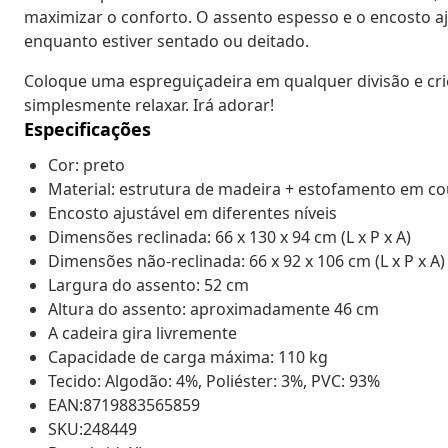
maximizar o conforto. O assento espesso e o encosto 
enquanto estiver sentado ou deitado.
Coloque uma espreguiçadeira em qualquer divisão e cri
simplesmente relaxar. Irá adorar!
Especificações
Cor: preto
Material: estrutura de madeira + estofamento em cour
Encosto ajustável em diferentes níveis
Dimensões reclinada: 66 x 130 x 94 cm (L x P x A)
Dimensões não-reclinada: 66 x 92 x 106 cm (L x P x A)
Largura do assento: 52 cm
Altura do assento: aproximadamente 46 cm
A cadeira gira livremente
Capacidade de carga máxima: 110 kg
Tecido: Algodão: 4%, Poliéster: 3%, PVC: 93%
EAN:8719883565859
SKU:248449