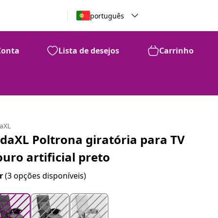
português
Conta
Lista de desejos
Carrinho
99
278
€
daXL
idaXL Poltrona giratória para TV
ouro artificial preto
r
(3 opções disponíveis)