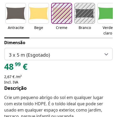
Antracite
Bege
Creme
Branco
Verde
claro
Dimensão
3 x 5 m (Esgotado)
99
48
€
2,67 € /m²
Incl. IVA
Descrição
Crie um pequeno abrigo do sol em qualquer lugar
com este toldo HDPE. É o toldo ideal que pode ser
usado em qualquer espaço exterior, como jardim,
terraço, parque infantil ou varanda.