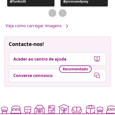
Postagem
funkis30
Postagem
picnicandposy
publicada
publicada
por
por
Veja como carregar imagens
Contacte-nos!
Aceder ao centro de ajuda
Recomendado
Converse connosco