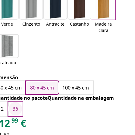
Verde
Cinzento
Antracite
Castanho
Madeira
clara
Prateado
mensão
60 x 45 cm
80 x 45 cm
100 x 45 cm
antidade no pacoteQuantidade na embalagem
12
36
99
12
€
l. IVA