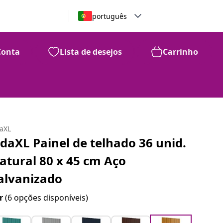
português
Conta
Lista de desejos
Carrinho
daXL
idaXL Painel de telhado 36 unid.
atural 80 x 45 cm Aço
alvanizado
r
(6 opções disponíveis)