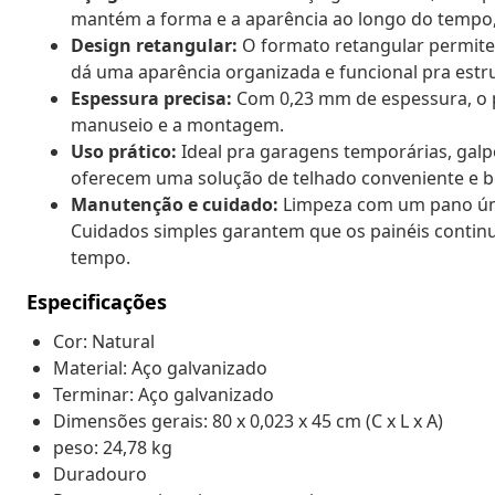
mantém a forma e a aparência ao longo do temp
Design retangular:
O formato retangular permite a
dá uma aparência organizada e funcional pra estr
Espessura precisa:
Com 0,23 mm de espessura, o pa
manuseio e a montagem.
Uso prático:
Ideal pra garagens temporárias, galp
oferecem uma solução de telhado conveniente e b
Manutenção e cuidado:
Limpeza com um pano úmid
Cuidados simples garantem que os painéis contin
tempo.
Especificações
Cor: Natural
Material: Aço galvanizado
Terminar: Aço galvanizado
Dimensões gerais: 80 x 0,023 x 45 cm (C x L x A)
peso: 24,78 kg
Duradouro