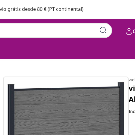
vio grátis desde 80 € (PT continental)
nio Cinzento
vi
v
A
Inc