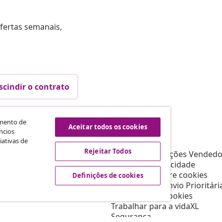
fertas semanais,
scindir o contrato
amento de
Aceitar todos os cookies
vidaXL
ncios
iativas de
Afiliados
Sobre vidaXL
Rejeitar Todos
a a vidaXL
Termos e Condições Vendedo
s de marketing
Política de privacidade
Declaração sobre cookies
Definições de cookies
Condições de Envio Prioritári
Definições de cookies
Trabalhar para a vidaXL
Segurança