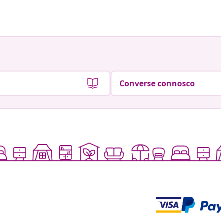
por
por
Converse connosco