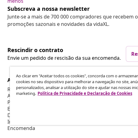
menos
Subscreva a nossa newsletter
Junte-se a mais de 700 000 compradores que recebem o
promoções sazonais e novidades da vidaXL.
Rescindir o contrato
Re
Envie um pedido de rescisão da sua encomenda.
Ao clicar em "Aceitar todos os cookies", concorda com o armazen
Atendimento ao cliente
Empresas
cookies no seu dispositivo para melhorar a navegação no site, anú
personalizados, analisar a utilização do site e ajudar nas nossas inic
Rastreie a sua encomenda
Programa de 
marketing.
Política de Privacidade e Declaração de Cookies
A minha conta
Produzir par
Pagamento
Colaboraçõe
Envio & Entrega
Devolução
Informações sobre o produto
Encomenda