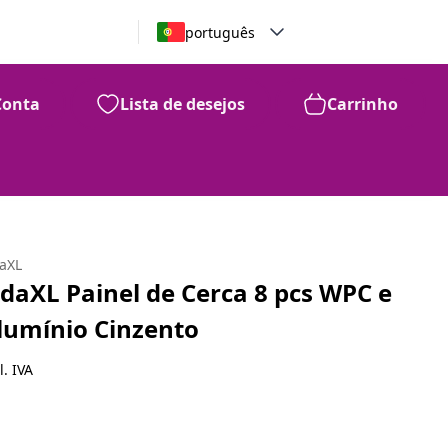
português
Conta
Lista de desejos
Carrinho
daXL
idaXL Painel de Cerca 8 pcs WPC e
lumínio Cinzento
l. IVA