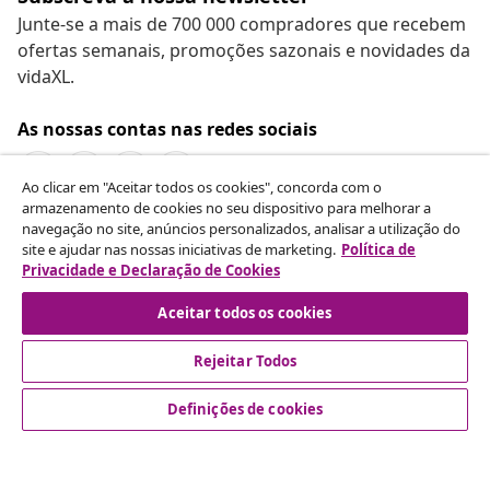
Junte-se a mais de 700 000 compradores que recebem
ofertas semanais, promoções sazonais e novidades da
vidaXL.
As nossas contas nas redes sociais
Ao clicar em "Aceitar todos os cookies", concorda com o
armazenamento de cookies no seu dispositivo para melhorar a
navegação no site, anúncios personalizados, analisar a utilização do
Rescindir o contrato
site e ajudar nas nossas iniciativas de marketing.
Política de
Envie um pedido de rescisão da sua encomenda.
Privacidade e Declaração de Cookies
Aceitar todos os cookies
Rescindir o contrato
Rejeitar Todos
Definições de cookies
Atendimento ao cliente
Empresas