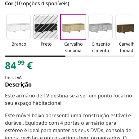
Cor
(10 opções disponíveis)
Branco
Preto
Carvalho
Cinzento
Carvalho
sonoma
cimento
fumado
99
84
€
Incl. IVA
Descrição
Este armário de TV destina-se a ser um ponto focal no
seu espaço habitacional.
Este móvel baixo apresenta uma construção estável e
durável. Equipado com 4 portas o armário para
estéreo é ideal para manter os seus DVDs, consola de
jogos, revistas e outros artigos bem organizados. O