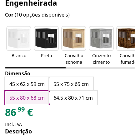
Engenheirada
Cor
(10 opções disponíveis)
Branco
Preto
Carvalho
Cinzento
Carvalho
sonoma
cimento
fumado
Dimensão
45 x 62 x 59 cm
55 x 75 x 65 cm
55 x 80 x 68 cm
64.5 x 80 x 71 cm
99
86
€
Incl. IVA
Descrição