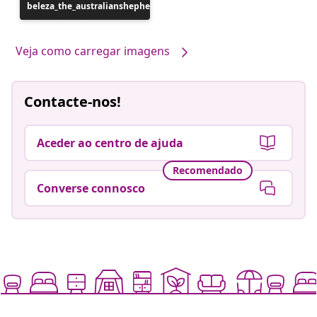
beleza_the_australianshepherd
publicada
por
Veja como carregar imagens
Contacte-nos!
Aceder ao centro de ajuda
Recomendado
Converse connosco