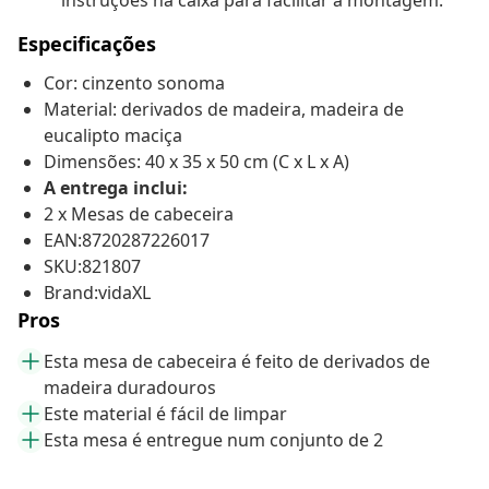
instruções na caixa para facilitar a montagem.
Especificações
Cor: cinzento sonoma
Material: derivados de madeira, madeira de
eucalipto maciça
Dimensões: 40 x 35 x 50 cm (C x L x A)
A entrega inclui:
2 x Mesas de cabeceira
EAN:8720287226017
SKU:821807
Brand:vidaXL
Pros
Esta mesa de cabeceira é feito de derivados de
madeira duradouros
Este material é fácil de limpar
Esta mesa é entregue num conjunto de 2