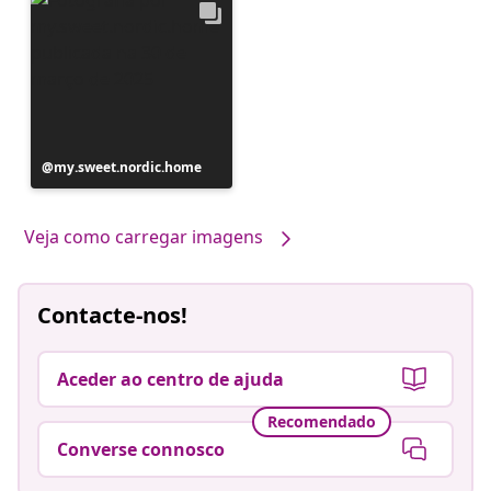
Postagem
my.sweet.nordic.home
publicada
por
Veja como carregar imagens
Contacte-nos!
Aceder ao centro de ajuda
Recomendado
Converse connosco