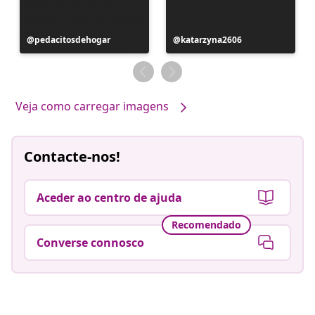
Postagem
pedacitosdehogar
Postagem
katarzyna2606
publicada
publicada
por
por
Veja como carregar imagens
Contacte-nos!
Aceder ao centro de ajuda
Recomendado
Converse connosco