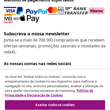
Subscreva a nossa newsletter
Junte-se a mais de 700 000 compradores que recebem
ofertas semanais, promoções sazonais e novidades da
vidaXL.
As nossas contas nas redes sociais
Ao clicar em "Aceitar todos os cookies", concorda com o
armazenamento de cookies no seu dispositivo para melhorar a
navegação no site, anúncios personalizados, analisar a utilização do
Rescindir o contrato
site e ajudar nas nossas iniciativas de marketing.
Política de
Envie um pedido de rescisão da sua encomenda.
Privacidade e Declaração de Cookies
Aceitar todos os cookies
Rescindir o contrato