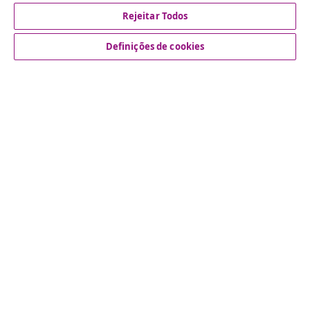
Rejeitar Todos
Definições de cookies
Atendimento ao cliente
Empresas
vidaXL
Descubra mais
© 2008-2026 vidaXL www.vidaxl.pt é um site da vidaXL
Marketplace International B.V.