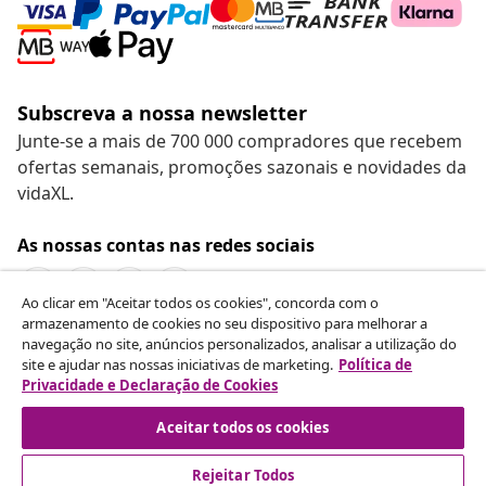
Subscreva a nossa newsletter
Junte-se a mais de 700 000 compradores que recebem
ofertas semanais, promoções sazonais e novidades da
vidaXL.
As nossas contas nas redes sociais
Ao clicar em "Aceitar todos os cookies", concorda com o
armazenamento de cookies no seu dispositivo para melhorar a
navegação no site, anúncios personalizados, analisar a utilização do
Rescindir o contrato
site e ajudar nas nossas iniciativas de marketing.
Política de
Envie um pedido de rescisão da sua encomenda.
Privacidade e Declaração de Cookies
Aceitar todos os cookies
Rescindir o contrato
Rejeitar Todos