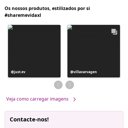
Os nossos produtos, estilizados por si
#sharemevidaxl
Postagem
just.ev
Postagem
villavarvagen
publicada
publicada
por
por
Veja como carregar imagens
Contacte-nos!