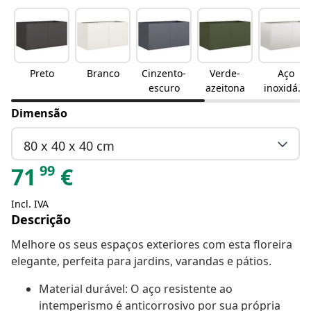
Preto
Branco
Cinzento-
Verde-
Aço
escuro
azeitona
inoxidáve
l
Dimensão
80 x 40 x 40 cm
99
71
€
Incl. IVA
Descrição
Melhore os seus espaços exteriores com esta floreira
elegante, perfeita para jardins, varandas e pátios.
Material durável: O aço resistente ao
intemperismo é anticorrosivo por sua própria