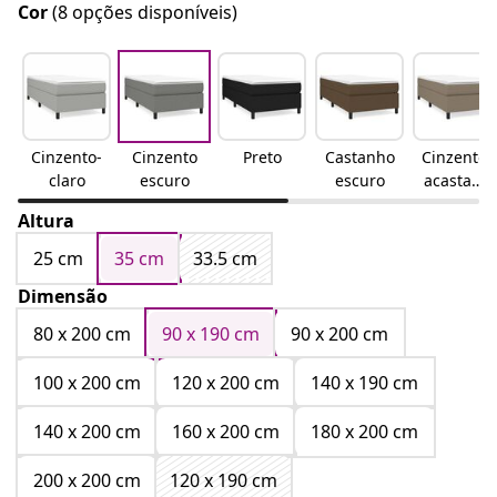
Cor
(8 opções disponíveis)
Cinzento-
Cinzento
Preto
Castanho
Cinzento-
claro
escuro
escuro
acastanh
ado
Altura
25 cm
35 cm
33.5 cm
Dimensão
80 x 200 cm
90 x 190 cm
90 x 200 cm
100 x 200 cm
120 x 200 cm
140 x 190 cm
140 x 200 cm
160 x 200 cm
180 x 200 cm
200 x 200 cm
120 x 190 cm