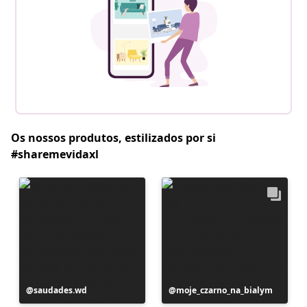
Os nossos produtos, estilizados por si
#sharemevidaxl
Postagem
saudades.wd
Postagem
moje_czarno_na_bialym
publicada
publicada