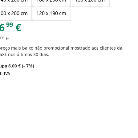
200 x 200 cm
120 x 190 cm
99
6
€
99
€
preço mais baixo não promocional mostrado aos clientes da
aXL nos últimos 30 dias.
pa 6.00 € (- 7%)
l. IVA