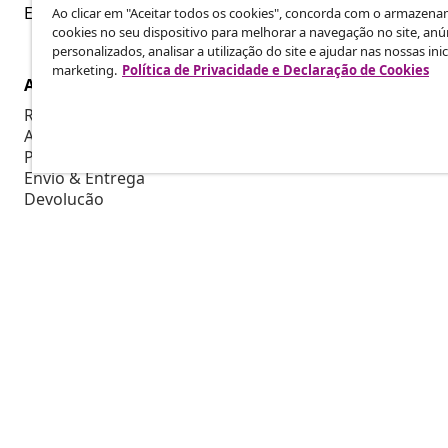
Re
Envie um pedido de rescisão da sua encomenda.
Ao clicar em "Aceitar todos os cookies", concorda com o armazen
cookies no seu dispositivo para melhorar a navegação no site, anú
personalizados, analisar a utilização do site e ajudar nas nossas inic
marketing.
Política de Privacidade e Declaração de Cookies
Atendimento ao cliente
Empresas
Rastreie a sua encomenda
Programa de 
A minha conta
Produzir par
Pagamento
Colaboraçõe
Envio & Entrega
Devolução
Informações sobre o produto
Encomenda