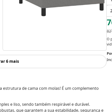
7
82
O 
vid
Pou
Inc
ar 6 mais
ta estrutura de cama com molas! É um complemento
ples e liso, sendo também respirável e durável.
obustas, que garantem a sua estabilidade, segurança e