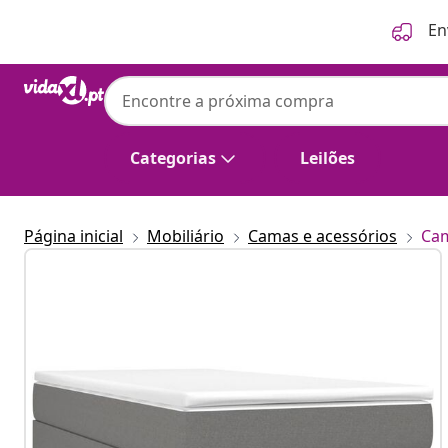
Anterior
Seguinte
En
Categorias
Leilões
Página inicial
Mobiliário
Camas e acessórios
Cam