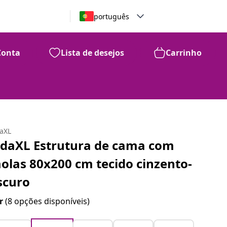
português
Conta
Lista de desejos
Carrinho
daXL
idaXL Estrutura de cama com
olas 80x200 cm tecido cinzento-
scuro
r
(8 opções disponíveis)