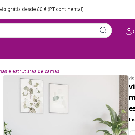
vio grátis desde 80 € (PT continental)
as e estruturas de camas
vi
v
m
e
Co