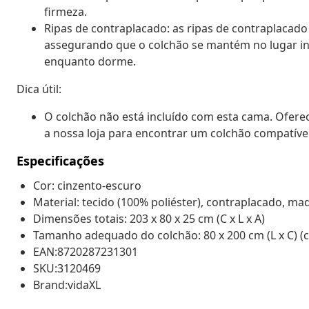
firmeza.
Ripas de contraplacado: as ripas de contraplacad
assegurando que o colchão se mantém no lugar i
enquanto dorme.
Dica útil:
O colchão não está incluído com esta cama. Ofere
a nossa loja para encontrar um colchão compatível
Especificações
Cor: cinzento-escuro
Material: tecido (100% poliéster), contraplacado, m
Dimensões totais: 203 x 80 x 25 cm (C x L x A)
Tamanho adequado do colchão: 80 x 200 cm (L x C) (c
EAN:8720287231301
SKU:3120469
Brand:vidaXL