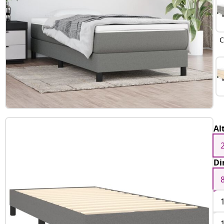
C
Al
Di