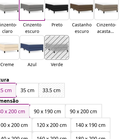
inzento-
Cinzento
Preto
Castanho
Cinzento-
claro
escuro
escuro
acastanh
ado
Creme
Azul
Verde
tura
25 cm
35 cm
33.5 cm
mensão
80 x 200 cm
90 x 190 cm
90 x 200 cm
100 x 200 cm
120 x 200 cm
140 x 190 cm
140 x 200 cm
160 x 200 cm
180 x 200 cm