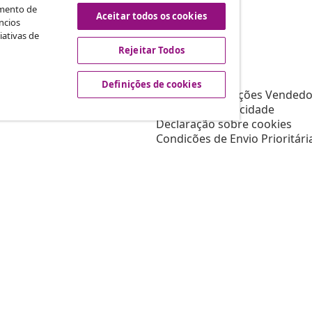
scindir o contrato
amento de
Aceitar todos os cookies
ncios
iativas de
Rejeitar Todos
vidaXL
Afiliados
Sobre vidaXL
Definições de cookies
a a vidaXL
Termos e Condições Vendedo
s de marketing
Política de privacidade
Declaração sobre cookies
Condições de Envio Prioritári
Definições de cookies
Trabalhar para a vidaXL
Segurança
Pessoa responsável da UE
Política de EPR
Declaração de acessibilidade
© 2008-202