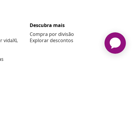
Descubra mais
Compra por divisão
r vidaXL
Explorar descontos
as
6 vidaXL www.vidaxl.pt é um site da vidaXL Marketplace