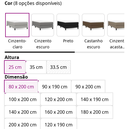
Cor
(8 opções disponíveis)
Cinzento-
Cinzento
Preto
Castanho
Cinzento-
claro
escuro
escuro
acastanh
ado
Altura
25 cm
35 cm
33.5 cm
Dimensão
80 x 200 cm
90 x 190 cm
90 x 200 cm
100 x 200 cm
120 x 200 cm
140 x 190 cm
140 x 200 cm
160 x 200 cm
180 x 200 cm
200 x 200 cm
120 x 190 cm