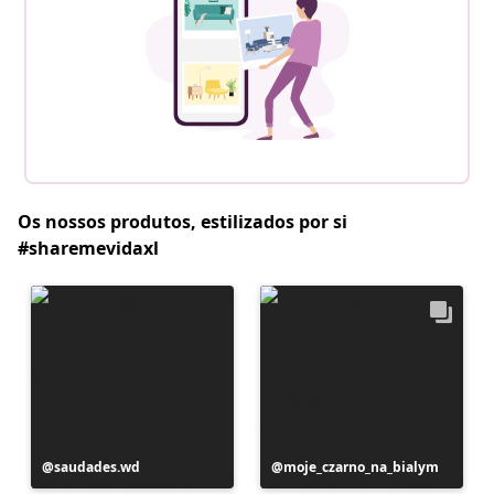
Os nossos produtos, estilizados por si
#sharemevidaxl
Postagem
saudades.wd
Postagem
moje_czarno_na_bialym
publicada
publicada