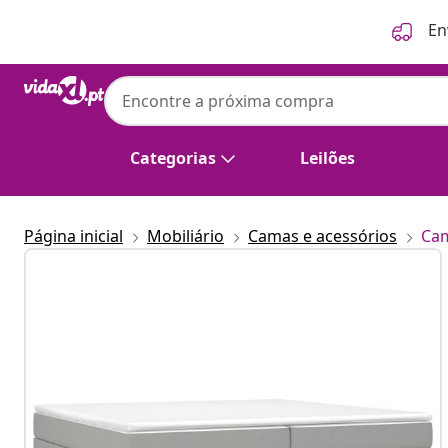
Anterior
Seguinte
En
Categorias
Leilões
Página inicial
Mobiliário
Camas e acessórios
Cam