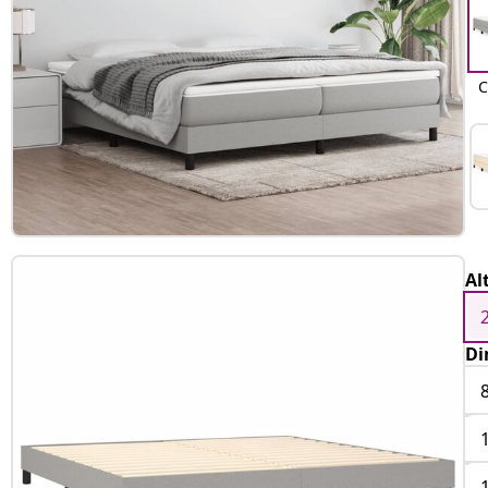
C
Al
Di