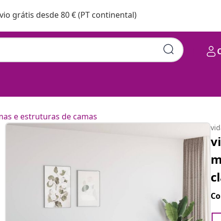
vio grátis desde 80 € (PT continental)
as e estruturas de camas
vi
v
m
c
Co