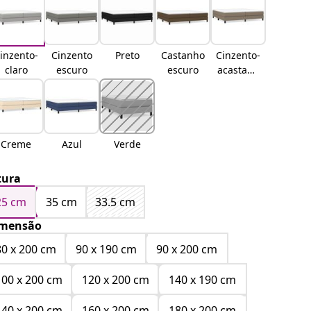
inzento-
Cinzento
Preto
Castanho
Cinzento-
claro
escuro
escuro
acastanh
ado
Creme
Azul
Verde
tura
25 cm
35 cm
33.5 cm
mensão
80 x 200 cm
90 x 190 cm
90 x 200 cm
100 x 200 cm
120 x 200 cm
140 x 190 cm
140 x 200 cm
160 x 200 cm
180 x 200 cm