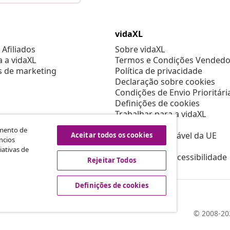
vidaXL
Afiliados
Sobre vidaXL
a a vidaXL
Termos e Condições Vendedo
s de marketing
Política de privacidade
Declaração sobre cookies
Condições de Envio Prioritári
Definições de cookies
Trabalhar para a vidaXL
Segurança
amento de
Pessoa responsável da UE
Aceitar todos os cookies
ncios
Política de EPR
iativas de
Declaração de acessibilidade
Rejeitar Todos
Definições de cookies
© 2008-202