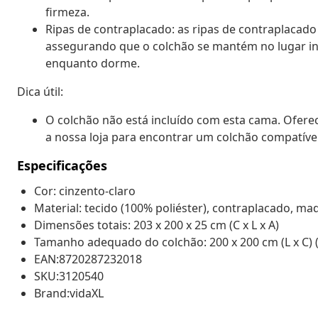
firmeza.
Ripas de contraplacado: as ripas de contraplacad
assegurando que o colchão se mantém no lugar i
enquanto dorme.
Dica útil:
O colchão não está incluído com esta cama. Ofere
a nossa loja para encontrar um colchão compatível
Especificações
Cor: cinzento-claro
Material: tecido (100% poliéster), contraplacado, m
Dimensões totais: 203 x 200 x 25 cm (C x L x A)
Tamanho adequado do colchão: 200 x 200 cm (L x C) (
EAN:8720287232018
SKU:3120540
Brand:vidaXL