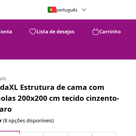
português
Conta
Lista de desejos
Carrinho
daXL
idaXL Estrutura de cama com
olas 200x200 cm tecido cinzento-
laro
r
(8 opções disponíveis)