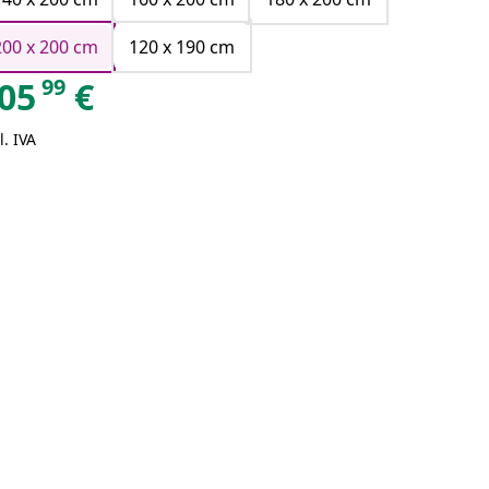
200 x 200 cm
120 x 190 cm
99
05
€
l. IVA