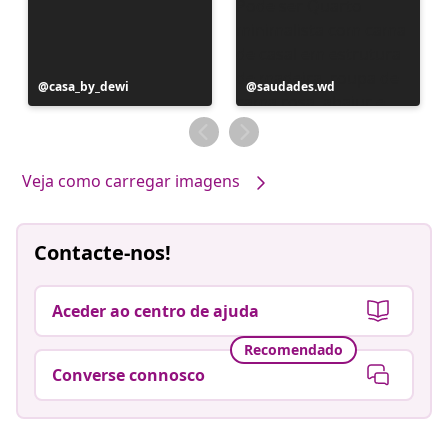
Postagem
casa_by_dewi
Postagem
saudades.wd
publicada
publicada
por
por
Veja como carregar imagens
Contacte-nos!
Aceder ao centro de ajuda
Recomendado
Converse connosco