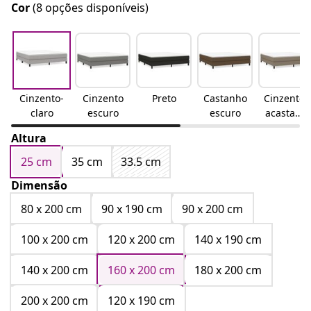
Cor
(8 opções disponíveis)
Cinzento-
Cinzento
Preto
Castanho
Cinzento-
claro
escuro
escuro
acastanh
ado
Altura
25 cm
35 cm
33.5 cm
Dimensão
80 x 200 cm
90 x 190 cm
90 x 200 cm
100 x 200 cm
120 x 200 cm
140 x 190 cm
140 x 200 cm
160 x 200 cm
180 x 200 cm
200 x 200 cm
120 x 190 cm