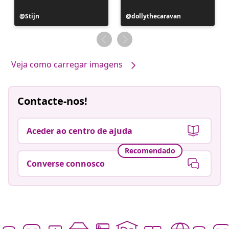
Postagem
Stijn
Postagem
dollythecaravan
publicada
publicada
por
por
Veja como carregar imagens
Contacte-nos!
Aceder ao centro de ajuda
Recomendado
Converse connosco