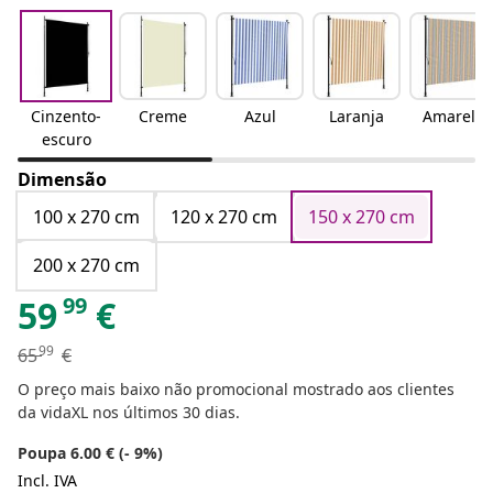
Cinzento-
Creme
Azul
Laranja
Amarelo
escuro
Dimensão
100 x 270 cm
120 x 270 cm
150 x 270 cm
200 x 270 cm
99
59
€
99
65
€
O preço mais baixo não promocional mostrado aos clientes
da vidaXL nos últimos 30 dias.
Poupa 6.00 € (- 9%)
Incl. IVA