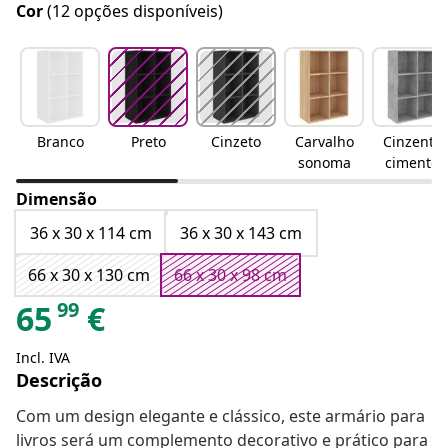
Cor
(12 opções disponíveis)
Branco
Preto
Cinzeto
Carvalho
Cinzento
sonoma
cimento
Dimensão
36 x 30 x 114 cm
36 x 30 x 143 cm
66 x 30 x 130 cm
66 x 30 x 98 cm
99
65
€
Incl. IVA
Descrição
Com um design elegante e clássico, este armário para
livros será um complemento decorativo e prático para