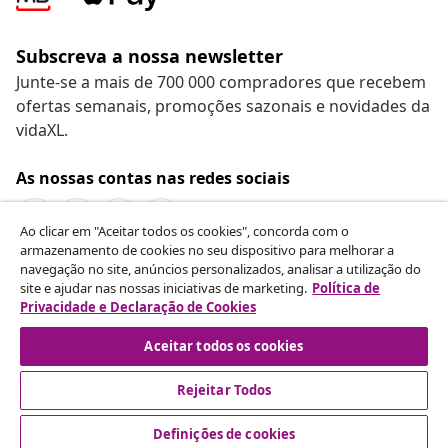
Subscreva a nossa newsletter
Junte-se a mais de 700 000 compradores que recebem
ofertas semanais, promoções sazonais e novidades da
vidaXL.
As nossas contas nas redes sociais
Ao clicar em "Aceitar todos os cookies", concorda com o
armazenamento de cookies no seu dispositivo para melhorar a
navegação no site, anúncios personalizados, analisar a utilização do
Rescindir o contrato
site e ajudar nas nossas iniciativas de marketing.
Política de
Envie um pedido de rescisão da sua encomenda.
Privacidade e Declaração de Cookies
Aceitar todos os cookies
Rescindir o contrato
Rejeitar Todos
Definições de cookies
Atendimento ao cliente