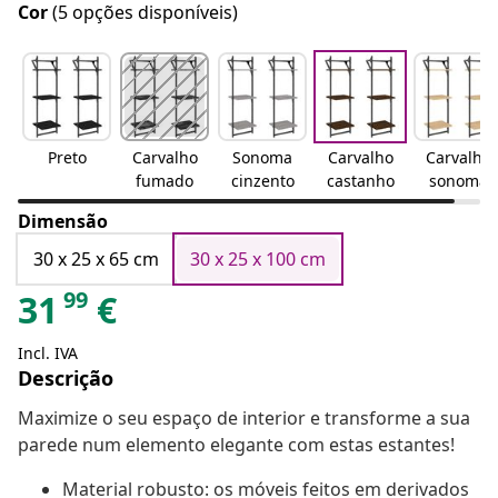
Cor
(5 opções disponíveis)
Preto
Carvalho
Sonoma
Carvalho
Carvalho
fumado
cinzento
castanho
sonoma
Dimensão
30 x 25 x 65 cm
30 x 25 x 100 cm
99
31
€
Incl. IVA
Descrição
Maximize o seu espaço de interior e transforme a sua
parede num elemento elegante com estas estantes!
Material robusto: os móveis feitos em derivados