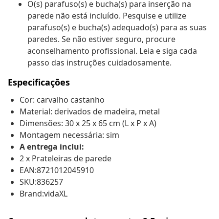
O(s) parafuso(s) e bucha(s) para inserção na
parede não está incluído. Pesquise e utilize
parafuso(s) e bucha(s) adequado(s) para as suas
paredes. Se não estiver seguro, procure
aconselhamento profissional. Leia e siga cada
passo das instruções cuidadosamente.
Especificações
Cor: carvalho castanho
Material: derivados de madeira, metal
Dimensões: 30 x 25 x 65 cm (L x P x A)
Montagem necessária: sim
A entrega inclui:
2 x Prateleiras de parede
EAN:8721012045910
SKU:836257
Brand:vidaXL