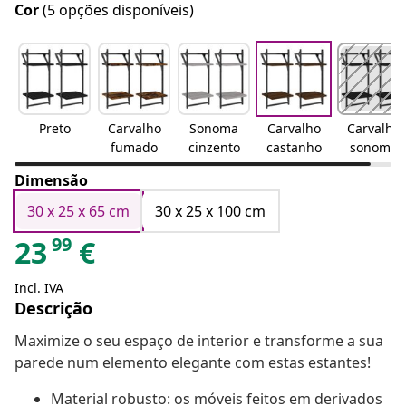
Cor
(5 opções disponíveis)
Preto
Carvalho
Sonoma
Carvalho
Carvalho
fumado
cinzento
castanho
sonoma
Dimensão
30 x 25 x 65 cm
30 x 25 x 100 cm
99
23
€
Incl. IVA
Descrição
Maximize o seu espaço de interior e transforme a sua
parede num elemento elegante com estas estantes!
Material robusto: os móveis feitos em derivados