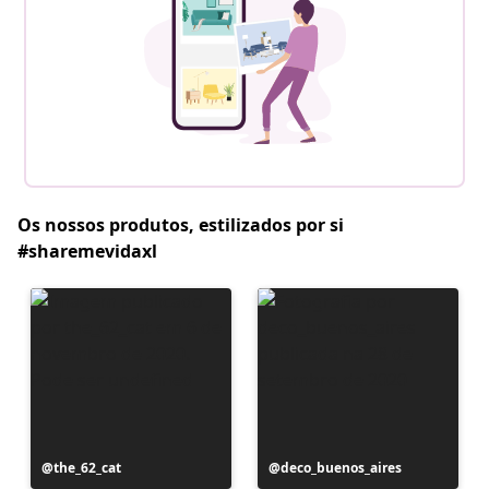
Os nossos produtos, estilizados por si
#sharemevidaxl
Postagem
the_62_cat
Postagem
deco_buenos_aires
publicada
publicada