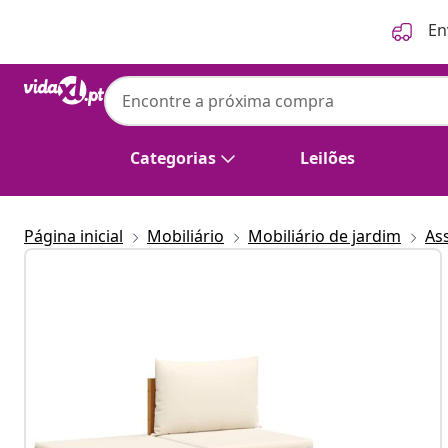
Anterior
Seguinte
En
Categorias
Leilões
Página inicial
Mobiliário
Mobiliário de jardim
As