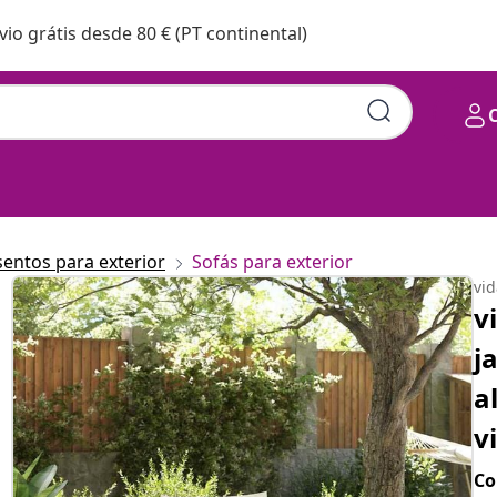
vio grátis desde 80 € (PT continental)
sentos para exterior
Sofás para exterior
vi
v
j
a
v
Co