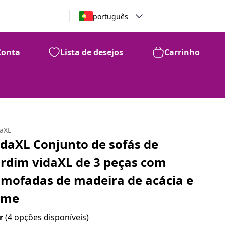
português
Conta
Lista de desejos
Carrinho
daXL
idaXL Conjunto de sofás de
ardim vidaXL de 3 peças com
lmofadas de madeira de acácia e
ime
r
(4 opções disponíveis)