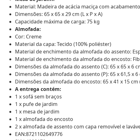
Material: Madeira de acácia maciça com acabament
Dimensões: 65 x 65 x 29 cm (L x P x A)
Capacidade máxima de carga: 75 kg
Almofada:
Cor: Creme
Material da capa: Tecido (100% poliéster)
Material de enchimento da almofada do assento: E
Material de enchimento da almofada do encosto: Fibr
Dimensões da almofada do assento (C): 65 x 65 x 6 cm 
Dimensões da almofada do assento (P): 65 x 61,5 x 6 c
Dimensões da almofada do encosto: 65 x 41 x 15 cm (C
A entrega contém:
1 x sofá sem braços
1 x pufe de jardim
1 x mesa de jardim
1 x almofada do encosto
2 x almofada de assento com capa removível e laváve
EAN:8721102649776