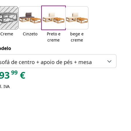
Creme
Cinzeto
Preto e
bege e
creme
creme
delo
sofá de centro + apoio de pés + mesa
99
93
€
l. IVA