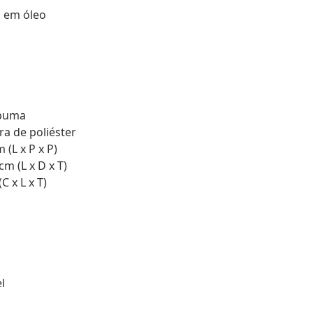
o em óleo
spuma
a de poliéster
(L x P x P)
m (L x D x T)
 x L x T)
l