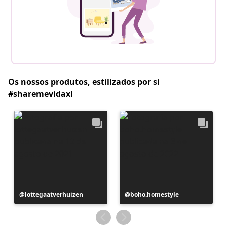
Os nossos produtos, estilizados por si
#sharemevidaxl
Postagem
lottegaatverhuizen
Postagem
boho.homestyle
publicada
publicada
por
por