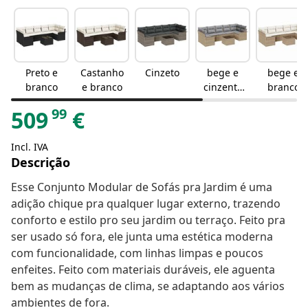
Preto e
Castanho
Cinzeto
bege e
bege e
branco
e branco
cinzento
branco
claro
99
509
€
Incl. IVA
Descrição
Esse Conjunto Modular de Sofás pra Jardim é uma
adição chique pra qualquer lugar externo, trazendo
conforto e estilo pro seu jardim ou terraço. Feito pra
ser usado só fora, ele junta uma estética moderna
com funcionalidade, com linhas limpas e poucos
enfeites. Feito com materiais duráveis, ele aguenta
bem as mudanças de clima, se adaptando aos vários
ambientes de fora.