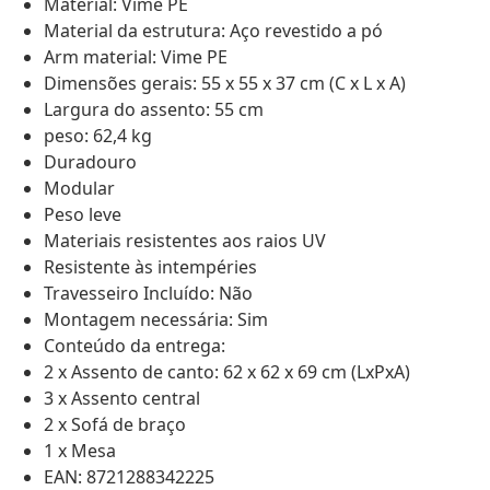
Material: Vime PE
Material da estrutura: Aço revestido a pó
Arm material: Vime PE
Dimensões gerais: 55 x 55 x 37 cm (C x L x A)
Largura do assento: 55 cm
peso: 62,4 kg
Duradouro
Modular
Peso leve
Materiais resistentes aos raios UV
Resistente às intempéries
Travesseiro Incluído: Não
Montagem necessária: Sim
Conteúdo da entrega:
2 x Assento de canto: 62 x 62 x 69 cm (LxPxA)
3 x Assento central
2 x Sofá de braço
1 x Mesa
EAN: 8721288342225