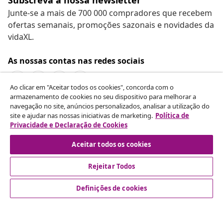
Junte-se a mais de 700 000 compradores que recebem
ofertas semanais, promoções sazonais e novidades da
vidaXL.
As nossas contas nas redes sociais
Ao clicar em "Aceitar todos os cookies", concorda com o
armazenamento de cookies no seu dispositivo para melhorar a
navegação no site, anúncios personalizados, analisar a utilização do
Rescindir o contrato
site e ajudar nas nossas iniciativas de marketing.
Política de
Envie um pedido de rescisão da sua encomenda.
Privacidade e Declaração de Cookies
Aceitar todos os cookies
Rescindir o contrato
Rejeitar Todos
Definições de cookies
Atendimento ao cliente
Empresas