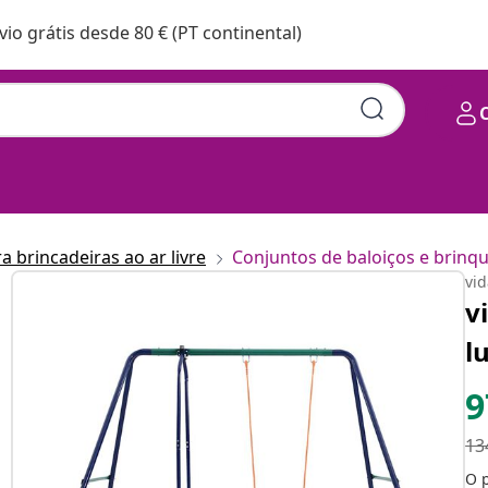
vio grátis desde 80 € (PT continental)
 brincadeiras ao ar livre
Conjuntos de baloiços e brinq
vi
v
l
9
13
O 