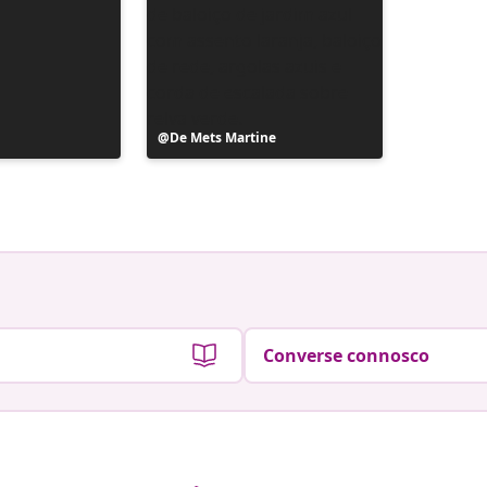
Postagem
De Mets Martine
publicada
por
Converse connosco