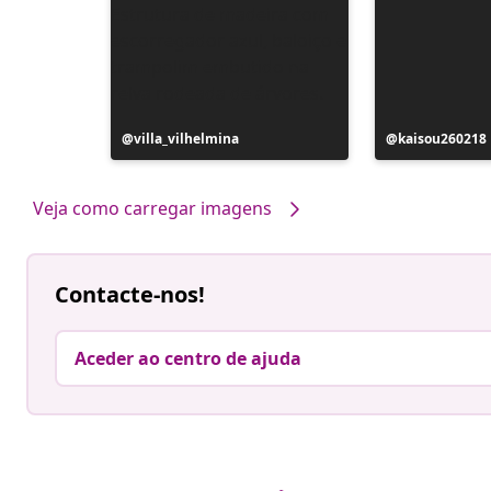
Postagem
villa_vilhelmina
Postagem
kaisou260218
publicada
publicada
por
por
Veja como carregar imagens
Contacte-nos!
Aceder ao centro de ajuda