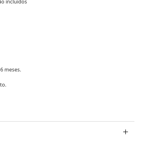
ão incluídos
36 meses.
to.