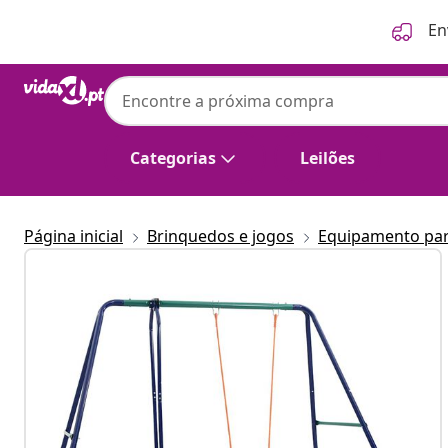
Anterior
Seguinte
En
Categorias
Leilões
Página inicial
Brinquedos e jogos
Equipamento para