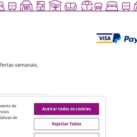
fertas semanais,
scindir o contrato
amento de
Aceitar todos os cookies
ncios
iativas de
Rejeitar Todos
vidaXL