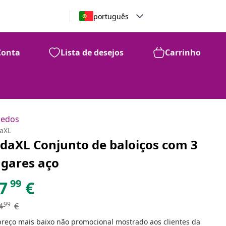
português
Conta
Lista de desejos
Carrinho
uedos
daXL
idaXL Conjunto de baloiços com 3
ugares aço
99
7
€
99
4
€
preço mais baixo não promocional mostrado aos clientes da