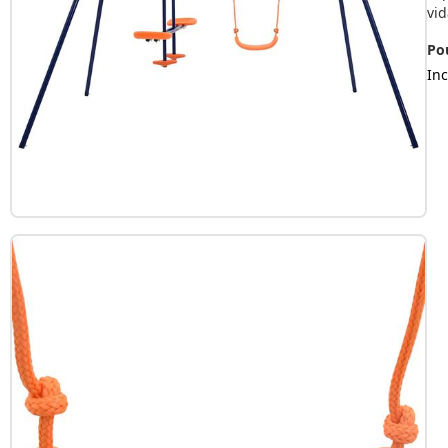
vid
Po
Inc