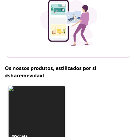
Os nossos produtos, estilizados por si
#sharemevidaxl
Postagem
Sonata