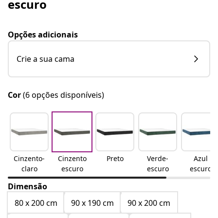
escuro
Opções adicionais
Crie a sua cama
Cor
(6 opções disponíveis)
Cinzento-
Cinzento
Preto
Verde-
Azul
claro
escuro
escuro
escuro
Dimensão
80 x 200 cm
90 x 190 cm
90 x 200 cm