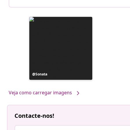
Postagem
Sonata
publicada
por
Veja como carregar imagens
Contacte-nos!