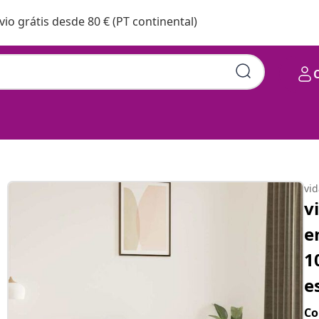
vio grátis desde 80 € (PT continental)
vi
v
e
1
e
Co