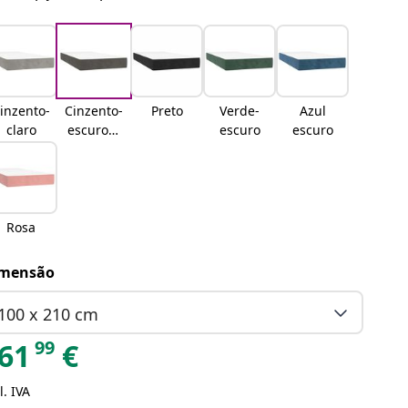
inzento-
Cinzento-
Preto
Verde-
Azul
claro
escuroCi
escuro
escuro
nzento
escuro
Rosa
mensão
100 x 210 cm
99
61
€
l. IVA