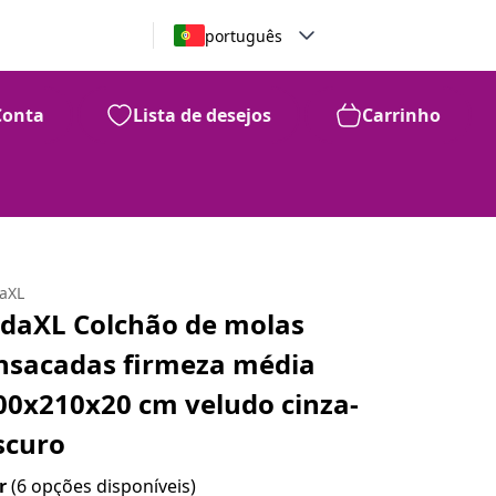
português
Conta
Lista de desejos
Carrinho
daXL
idaXL Colchão de molas
nsacadas firmeza média
00x210x20 cm veludo cinza-
scuro
r
(6 opções disponíveis)