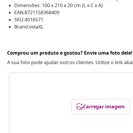
Dimensões: 100 x 210 x 20 cm (L x C x A)
EAN:8721158368409
SKU:4016571
Brand:vidaXL
Comprou um produto e gostou? Envie uma foto dele!
A sua foto pode ajudar outros clientes. Utilize o link ab
Carregar imagem