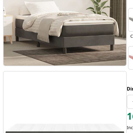
C
Di
1
Inc