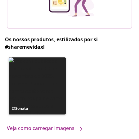
Os nossos produtos, estilizados por si
#sharemevidaxl
Postagem
Sonata
publicada
por
Veja como carregar imagens