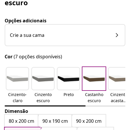
escuro
Opções adicionais
Crie a sua cama
Cor
(7 opções disponíveis)
Cinzento-
Cinzento
Preto
Castanho
Cinzento-
claro
escuro
escuro
acastanh
ado
Dimensão
80 x 200 cm
90 x 190 cm
90 x 200 cm