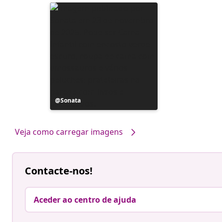
Postagem
Sonata
publicada
por
Veja como carregar imagens
Contacte-nos!
Aceder ao centro de ajuda