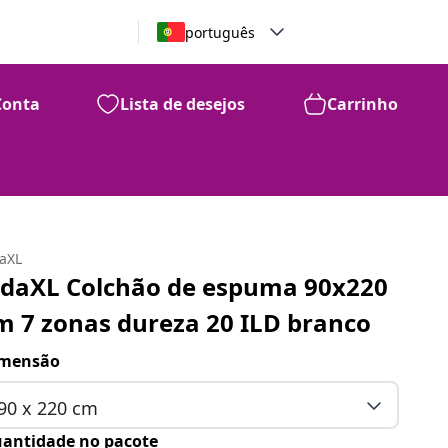
português
Conta
Lista de desejos
Carrinho
daXL
idaXL Colchão de espuma 90x220
m 7 zonas dureza 20 ILD branco
mensão
90 x 220 cm
antidade no pacote