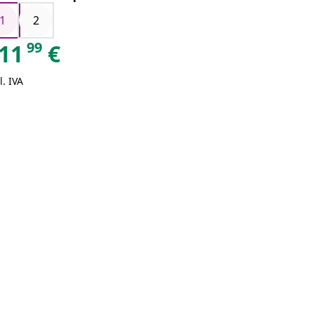
1
2
99
11
€
l. IVA