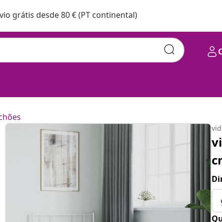
vio grátis desde 80 € (PT continental)
chões
vi
v
c
Di
Qu