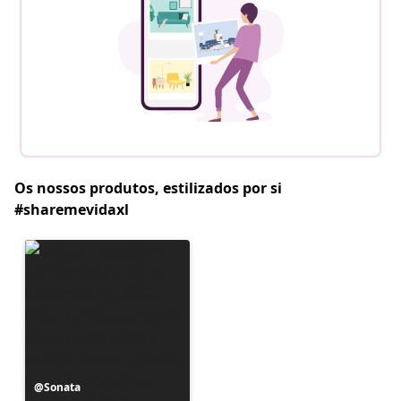
Os nossos produtos, estilizados por si
#sharemevidaxl
Postagem
Sonata