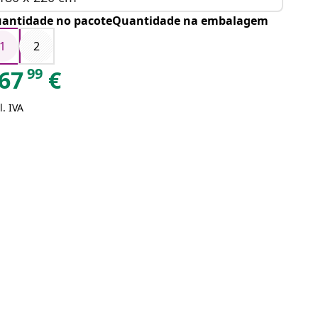
antidade no pacoteQuantidade na embalagem
1
2
99
67
€
l. IVA