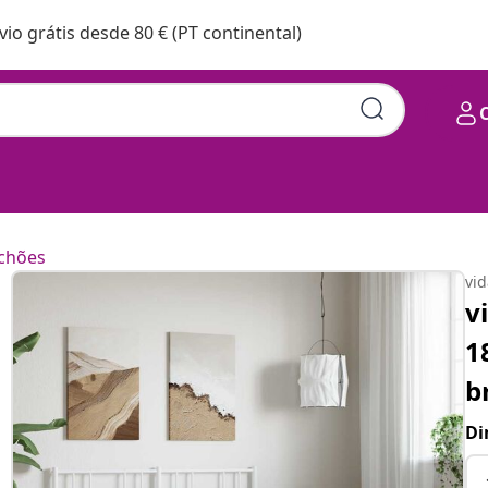
vio grátis desde 80 € (PT continental)
chões
vi
v
1
b
Di