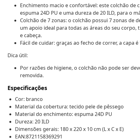
Enchimento macio e confortável: este colchão de
espuma 24D PU e uma dureza de 20 ILD, para o má
Colchão de 7 zonas: o colchão possui 7 zonas de d
um apoio ideal para todas as áreas do seu corpo, t
e cabeça.
Fácil de cuidar: graças ao fecho de correr, a capa é
Dica útil:
Por razões de higiene, o colchão não pode ser de
removida.
Especificações
Cor: branco
Material da cobertura: tecido pele de pêssego
Material do enchimento: espuma 24D PU
Dureza: 20 ILD
Dimensões gerais: 180 x 220 x 10 cm (L x C x E)
EAN:8721158369291