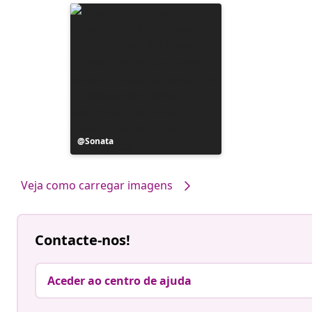
Postagem
Sonata
publicada
por
Veja como carregar imagens
Contacte-nos!
Aceder ao centro de ajuda