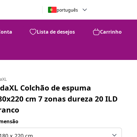
português
Conta
Lista de desejos
Carrinho
daXL
idaXL Colchão de espuma
80x220 cm 7 zonas dureza 20 ILD
ranco
mensão
180 x 220 cm