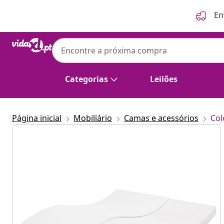
Anterior
Seguinte
En
Categorias
Leilões
Página inicial
Mobiliário
Camas e acessórios
Col