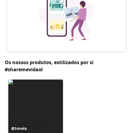
Os nossos produtos, estilizados por si
#sharemevidaxl
Postagem
Sonata