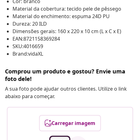
Cor: branco
Material da cobertura: tecido pele de pêssego
Material do enchimento: espuma 24D PU
Dureza: 20 ILD
Dimensões gerais: 160 x 220 x 10 cm (L x C x E)
EAN:8721158369284
SKU:4016659
Brand:vidaXL
Comprou um produto e gostou? Envie uma
foto dele!
A sua foto pode ajudar outros clientes. Utilize o link
abaixo para começar.
Carregar imagem