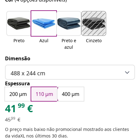
Preto
Azul
Preto e
Cinzeto
azul
Dimensão
488 x 244 cm
Espessura
200 μm
110 μm
400 μm
99
41
€
99
45
€
O preço mais baixo não promocional mostrado aos clientes
da vidaXL nos últimos 30 dias.