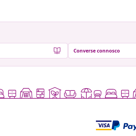
por
por
Converse connosco