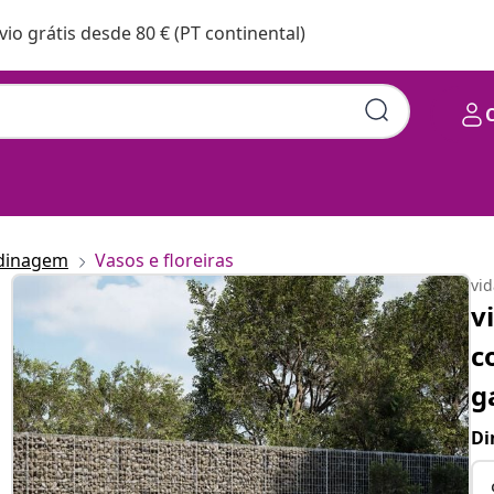
vio grátis desde 80 € (PT continental)
rdinagem
Vasos e floreiras
vi
v
c
g
Di