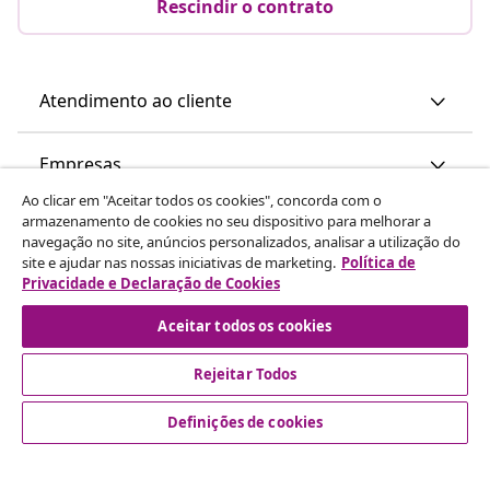
Rescindir o contrato
Atendimento ao cliente
Empresas
Ao clicar em "Aceitar todos os cookies", concorda com o
armazenamento de cookies no seu dispositivo para melhorar a
vidaXL
navegação no site, anúncios personalizados, analisar a utilização do
site e ajudar nas nossas iniciativas de marketing.
Política de
Privacidade e Declaração de Cookies
Descubra mais
Aceitar todos os cookies
Rejeitar Todos
Definições de cookies
© 2008-2026 vidaXL www.vidaxl.pt é um site da vidaXL
Marketplace International B.V.