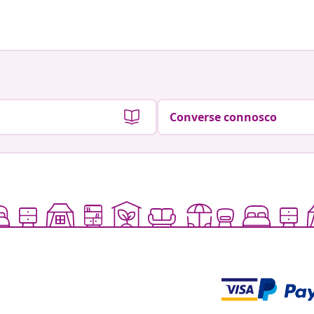
por
por
Converse connosco