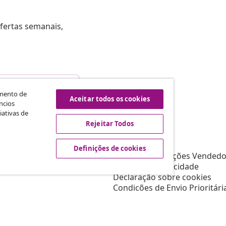
fertas semanais,
scindir o contrato
amento de
Aceitar todos os cookies
ncios
iativas de
Rejeitar Todos
vidaXL
Afiliados
Sobre vidaXL
Definições de cookies
a a vidaXL
Termos e Condições Vendedo
s de marketing
Política de privacidade
Declaração sobre cookies
Condições de Envio Prioritári
Definições de cookies
Trabalhar para a vidaXL
Segurança