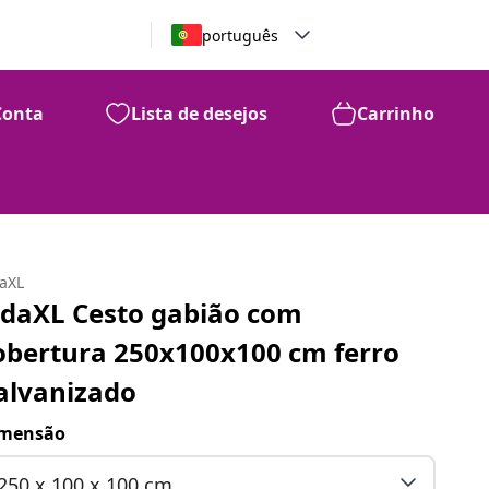
português
Conta
Lista de desejos
Carrinho
daXL
idaXL Cesto gabião com
obertura 250x100x100 cm ferro
alvanizado
mensão
250 x 100 x 100 cm