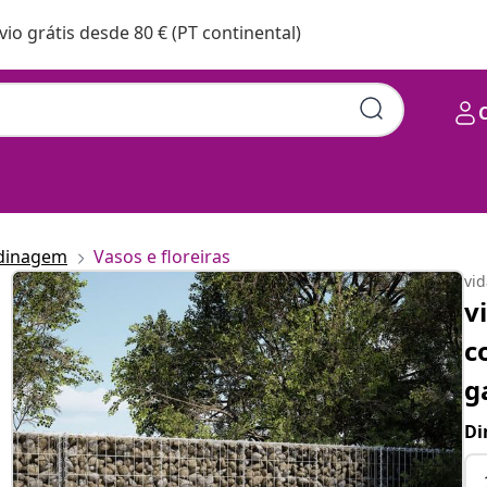
vio grátis desde 80 € (PT continental)
rdinagem
Vasos e floreiras
vi
v
c
g
Di