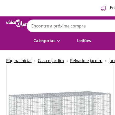
Anterior
Seguinte
En
Categorias
Leilões
Página inicial
Casa e jardim
Relvado e jardim
Ja