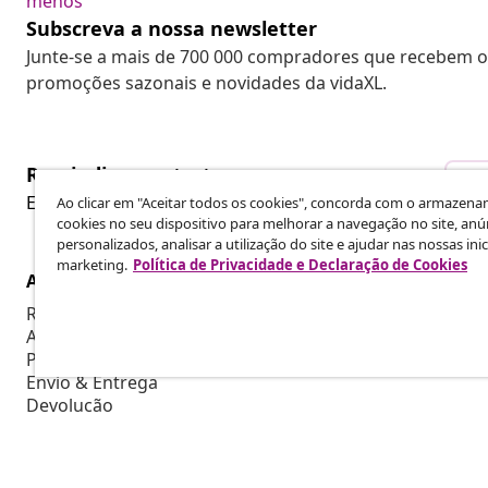
menos
Subscreva a nossa newsletter
Junte-se a mais de 700 000 compradores que recebem o
promoções sazonais e novidades da vidaXL.
Rescindir o contrato
Re
Envie um pedido de rescisão da sua encomenda.
Ao clicar em "Aceitar todos os cookies", concorda com o armazen
cookies no seu dispositivo para melhorar a navegação no site, anú
personalizados, analisar a utilização do site e ajudar nas nossas inic
marketing.
Política de Privacidade e Declaração de Cookies
Atendimento ao cliente
Empresas
Rastreie a sua encomenda
Programa de 
A minha conta
Produzir par
Pagamento
Colaboraçõe
Envio & Entrega
Devolução
Informações sobre o produto
Encomenda