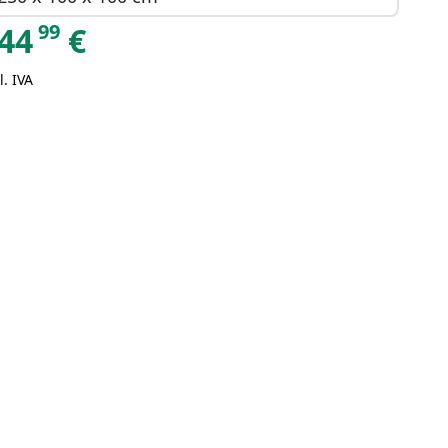
99
44
€
l. IVA