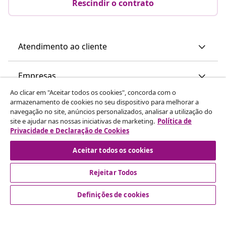
Rescindir o contrato
Atendimento ao cliente
Empresas
Ao clicar em "Aceitar todos os cookies", concorda com o
armazenamento de cookies no seu dispositivo para melhorar a
vidaXL
navegação no site, anúncios personalizados, analisar a utilização do
site e ajudar nas nossas iniciativas de marketing.
Política de
Privacidade e Declaração de Cookies
Descubra mais
Aceitar todos os cookies
Rejeitar Todos
Definições de cookies
© 2008-2026 vidaXL www.vidaxl.pt é um site da vidaXL
Marketplace International B.V.