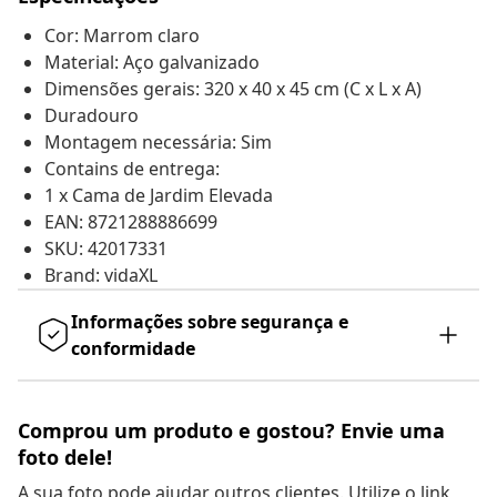
Cor: Marrom claro
Material: Aço galvanizado
Dimensões gerais: 320 x 40 x 45 cm (C x L x A)
Duradouro
Montagem necessária: Sim
Contains de entrega:
1 x Cama de Jardim Elevada
EAN: 8721288886699
SKU: 42017331
Brand: vidaXL
Informações sobre segurança e
conformidade
Comprou um produto e gostou? Envie uma
foto dele!
A sua foto pode ajudar outros clientes. Utilize o link