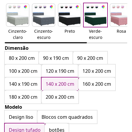
Cinzento-
Cinzento-
Preto
Verde-
Rosa
claro
escuro
escuro
Dimensão
80 x 200 cm
90 x 190 cm
90 x 200 cm
100 x 200 cm
120 x 190 cm
120 x 200 cm
140 x 190 cm
140 x 200 cm
160 x 200 cm
180 x 200 cm
200 x 200 cm
Modelo
Design liso
Blocos com quadrados
Design tufado
botões