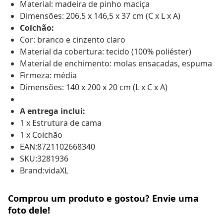
Material: madeira de pinho maciça
Dimensões: 206,5 x 146,5 x 37 cm (C x L x A)
Colchão:
Cor: branco e cinzento claro
Material da cobertura: tecido (100% poliéster)
Material de enchimento: molas ensacadas, espuma
Firmeza: média
Dimensões: 140 x 200 x 20 cm (L x C x A)
A entrega inclui:
1 x Estrutura de cama
1 x Colchão
EAN:8721102668340
SKU:3281936
Brand:vidaXL
Comprou um produto e gostou? Envie uma
foto dele!