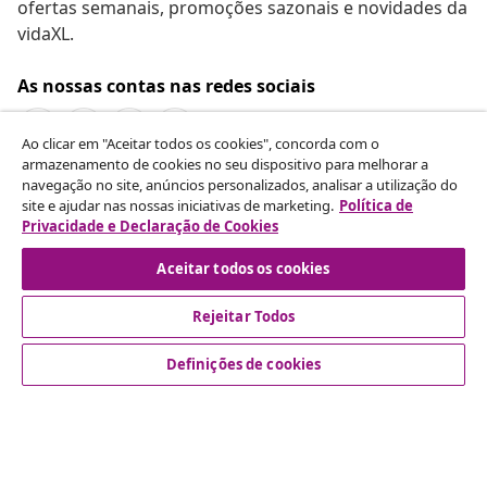
ofertas semanais, promoções sazonais e novidades da
vidaXL.
As nossas contas nas redes sociais
Ao clicar em "Aceitar todos os cookies", concorda com o
armazenamento de cookies no seu dispositivo para melhorar a
navegação no site, anúncios personalizados, analisar a utilização do
Rescindir o contrato
site e ajudar nas nossas iniciativas de marketing.
Política de
Envie um pedido de rescisão da sua encomenda.
Privacidade e Declaração de Cookies
Aceitar todos os cookies
Rescindir o contrato
Rejeitar Todos
Definições de cookies
Atendimento ao cliente
Empresas