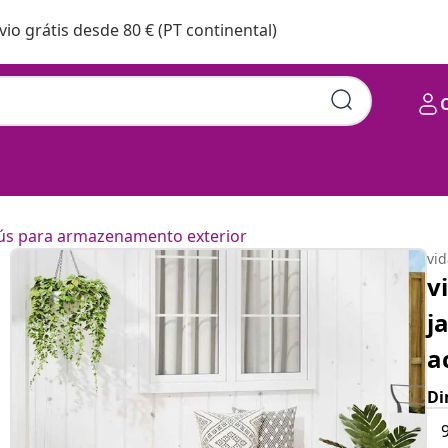
vio grátis desde 80 € (PT continental)
ús para armazenamento exterior
vi
v
j
a
Di