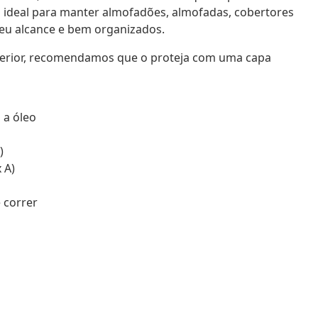
o ideal para manter almofadões, almofadas, cobertores
seu alcance e bem organizados.
exterior, recomendamos que o proteja com uma capa
 a óleo
)
 A)
 correr