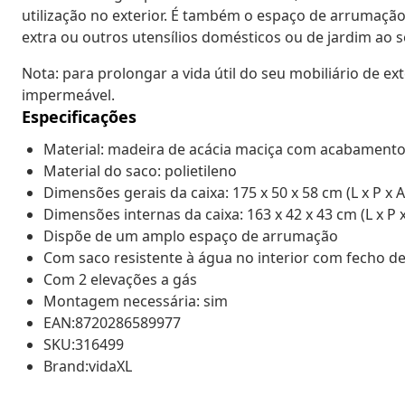
utilização no exterior. É também o espaço de arrumaçã
extra ou outros utensílios domésticos ou de jardim ao 
Nota: para prolongar a vida útil do seu mobiliário de 
impermeável.
Especificações
Material: madeira de acácia maciça com acabamento
Material do saco: polietileno
Dimensões gerais da caixa: 175 x 50 x 58 cm (L x P x A
Dimensões internas da caixa: 163 x 42 x 43 cm (L x P x
Dispõe de um amplo espaço de arrumação
Com saco resistente à água no interior com fecho de
Com 2 elevações a gás
Montagem necessária: sim
EAN:8720286589977
SKU:316499
Brand:vidaXL