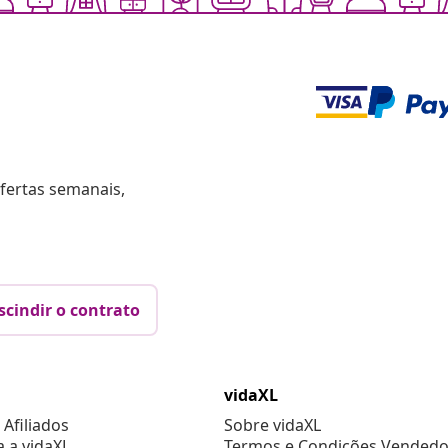
fertas semanais,
scindir o contrato
vidaXL
Afiliados
Sobre vidaXL
a a vidaXL
Termos e Condições Vendedo