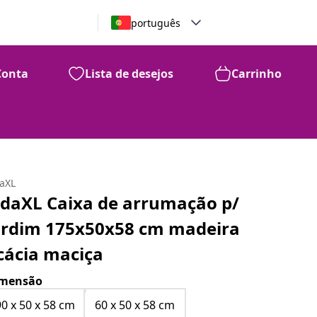
português
Conta
Lista de desejos
Carrinho
daXL
idaXL Caixa de arrumação p/
ardim 175x50x58 cm madeira
cácia maciça
mensão
90 x 50 x 58 cm
60 x 50 x 58 cm