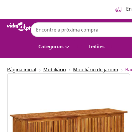
Anterior
Seguinte
En
Categorias
Leilões
Página inicial
Mobiliário
Mobiliário de jardim
Ba