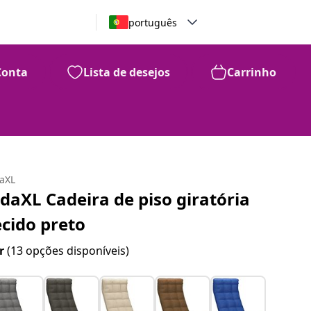
português
Conta
Lista de desejos
Carrinho
daXL
idaXL Cadeira de piso giratória
ecido preto
r
(13 opções disponíveis)