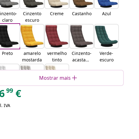
inzento-
Cinzento
Creme
Castanho
Azul
claro
escuro
Preto
amarelo
vermelho
Cinzento-
Verde-
mostarda
tinto
acastanh
escuro
ado
Mostrar mais
99
6
€
Branco
Cinzento
Linho
nuvem
l. IVA