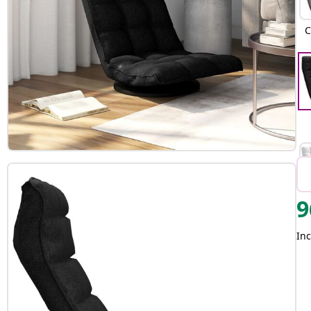
C
9
Inc