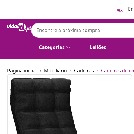
Anterior
Seguinte
En
Categorias
Leilões
Página inicial
Mobiliário
Cadeiras
Cadeiras de c