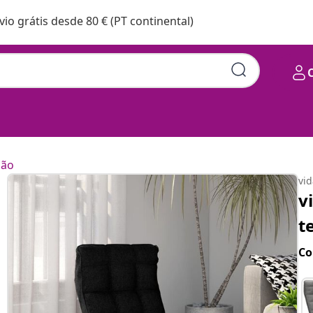
vio grátis desde 80 € (PT continental)
hão
vi
v
t
Co