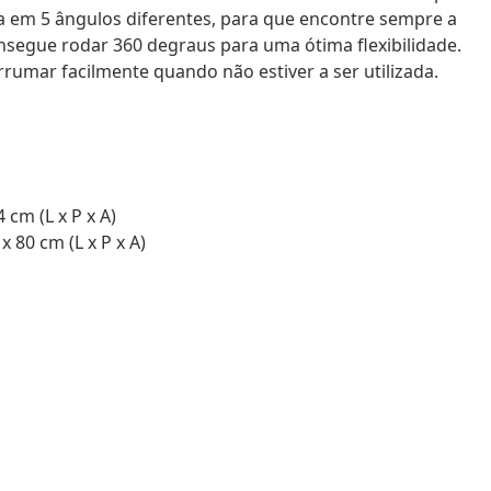
da em 5 ângulos diferentes, para que encontre sempre a
onsegue rodar 360 degraus para uma ótima flexibilidade.
rrumar facilmente quando não estiver a ser utilizada.
 cm (L x P x A)
 80 cm (L x P x A)