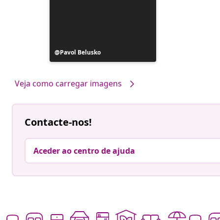
Postagem
Pavol Belusko
publicada
por
Veja como carregar imagens
Contacte-nos!
Aceder ao centro de ajuda