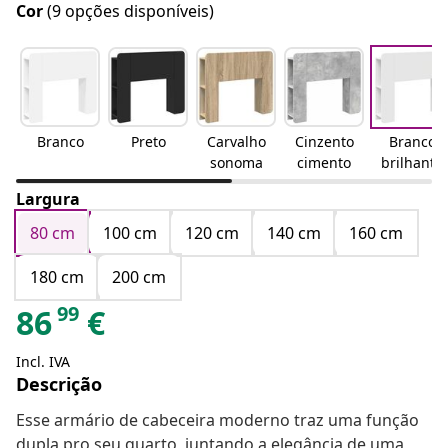
Cor
(9 opções disponíveis)
Branco
Preto
Carvalho
Cinzento
Branco
sonoma
cimento
brilhante
Largura
80 cm
100 cm
120 cm
140 cm
160 cm
180 cm
200 cm
99
86
€
Incl. IVA
Descrição
Esse armário de cabeceira moderno traz uma função
dupla pro seu quarto, juntando a elegância de uma