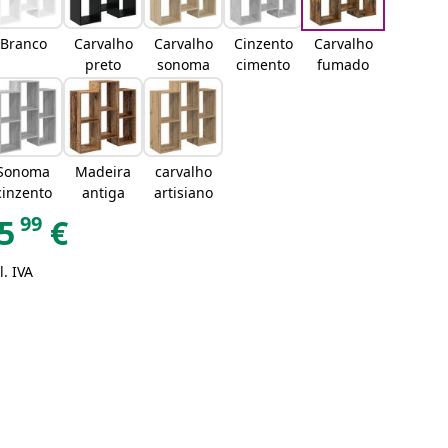
Branco
Carvalho
Carvalho
Cinzento
Carvalho
preto
sonoma
cimento
fumado
Sonoma
Madeira
carvalho
cinzento
antiga
artisiano
99
5
€
l. IVA