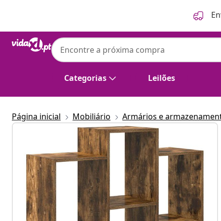
Anterior
Seguinte
En
Categorias
Leilões
Página inicial
Mobiliário
Armários e armazenamen