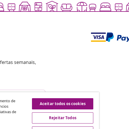
fertas semanais,
scindir o contrato
amento de
Aceitar todos os cookies
ncios
iativas de
Rejeitar Todos
vidaXL