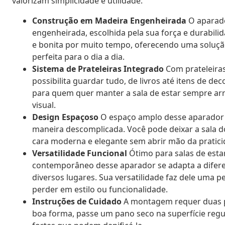
valorizam simplicidade e utilidade.
Construção em Madeira Engenheirada
O aparado
engenheirada, escolhida pela sua força e durabili
e bonita por muito tempo, oferecendo uma soluçã
perfeita para o dia a dia.
Sistema de Prateleiras Integrado
Com prateleiras 
possibilita guardar tudo, de livros até itens de de
para quem quer manter a sala de estar sempre ar
visual.
Design Espaçoso
O espaço amplo desse aparador p
maneira descomplicada. Você pode deixar a sala d
cara moderna e elegante sem abrir mão da pratici
Versatilidade Funcional
Ótimo para salas de esta
contemporâneo desse aparador se adapta a diferen
diversos lugares. Sua versatilidade faz dele uma
perder em estilo ou funcionalidade.
Instruções de Cuidado
A montagem requer duas p
boa forma, passe um pano seco na superfície regul