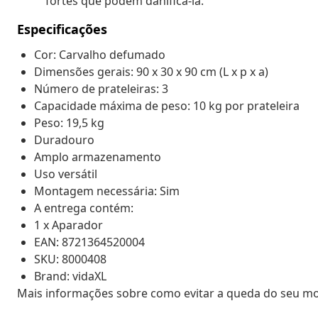
fortes que podem danificá-la.
Especificações
Cor: Carvalho defumado
Dimensões gerais: 90 x 30 x 90 cm (L x p x a)
Número de prateleiras: 3
Capacidade máxima de peso: 10 kg por prateleira
Peso: 19,5 kg
Duradouro
Amplo armazenamento
Uso versátil
Montagem necessária: Sim
A entrega contém:
1 x Aparador
EAN: 8721364520004
SKU: 8000408
Brand: vidaXL
Mais informações sobre como evitar a queda do seu m