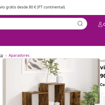
vio grátis desde 80 € (PT continental)
to
Aparadores
vi
v
9
Co