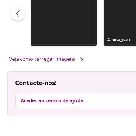
Postagem
muca_roan
publicada
por
Veja como carregar imagens
Contacte-nos!
Aceder ao centro de ajuda